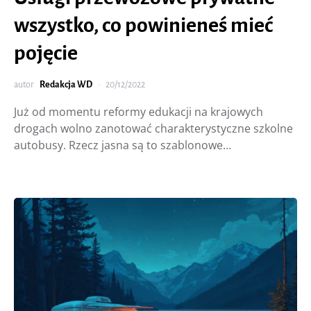
wszystko, co powinieneś mieć
pojęcie
autor
Redakcja WD
20/12/2022
Już od momentu reformy edukacji na krajowych
drogach wolno zanotować charakterystyczne szkolne
autobusy. Rzecz jasna są to szablonowe…