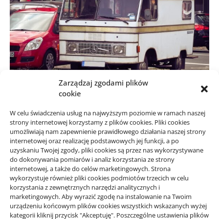
Zarządzaj zgodami plików
cookie
MOTORYZACJA, TRANSPORT
M
W celu świadczenia usług na najwyższym poziomie w ramach naszej
Czemu przed podróżą
strony internetowej korzystamy z plików cookies. Pliki cookies
umożliwiają nam zapewnienie prawidłowego działania naszej strony
internetowej oraz realizację podstawowych jej funkcji, a po
kamperem warto zakupić różne
uzyskaniu Twojej zgody, pliki cookies są przez nas wykorzystywane
do dokonywania pomiarów i analiz korzystania ze strony
akcesoria
internetowej, a także do celów marketingowych. Strona
wykorzystuje również pliki cookies podmiotów trzecich w celu
korzystania z zewnętrznych narzędzi analitycznych i
autor
Redakcja WD
24/04/2024
marketingowych. Aby wyrazić zgodę na instalowanie na Twoim
Podróż kamperem dla niejednej osoby będzie
urządzeniu końcowym plików cookies wszystkich wskazanych wyżej
kategorii kliknij przycisk "Akceptuję". Poszczególne ustawienia plików
wspaniałą przygodą. Jeżeli zaczyna taki wyjazd