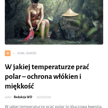
DOM, OGRÓD
D
W jakiej temperaturze prać
polar – ochrona włókien i
miękkość
autor
Redakcja WD
26/03/2026
W jakiej temperaturze prać polar to kluczowa kwestia,