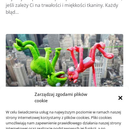
jeśli zależy Ci na trwałości i miękkości tkaniny. Każdy
błąd…
Zarządzaj zgodami plików
cookie
W celu świadczenia usług na najwyższym poziomie w ramach naszej
DOM, OGRÓD
D
strony internetowej korzystamy z plików cookies. Pliki cookies
umożliwiają nam zapewnienie prawidłowego działania naszej strony
internetowej oraz realizację podstawowych jej funkcji, a po