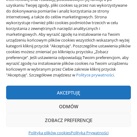
Deszczowy dzień w domu:
uzyskaniu Twojej zgody, pliki cookies są przez nas wykorzystywane
do dokonywania pomiarów i analiz korzystania ze strony
zabawki i aktywności
internetowej, a także do celów marketingowych. Strona
wykorzystuje również pliki cookies podmiotów trzecich w celu
korzystania z zewnętrznych narzędzi analitycznych i
autor
Redakcja WD
19/05/2026
marketingowych. Aby wyrazić zgodę na instalowanie na Twoim
Definicja: Zabawy z dzieckiem w domu podczas
urządzeniu końcowym plików cookies wszystkich wskazanych wyżej
kategorii kliknij przycisk "Akceptuję". Poszczególne ustawienia plików
deszczu to dobór i organizacja aktywności
cookies możesz zmieniać po kliknięciu przycisku „Zobacz
domowych, które utrzymują zaangażowanie bez…
preferencje”. Jeśli ustawienia odpowiadają Twoim preferencjom, aby
wyrazić zgodę na instalowanie plików cookies na Twoim urządzeniu
końcowym w wybranym przez Ciebie zakresie kliknij przycisk
"Akceptuję". Szczegółowe znajdziesz w
Polityce prywatności
.
AKCEPTUJĘ
ODMÓW
Wiadomości Dnia. Codziennie zaskakujemy czymś wyjątkowym.
ZOBACZ PREFERENCJE
Polityka Prywatności
Polityka plików cookies (EU)
Polityka plików cookies
Polityka Prywatności