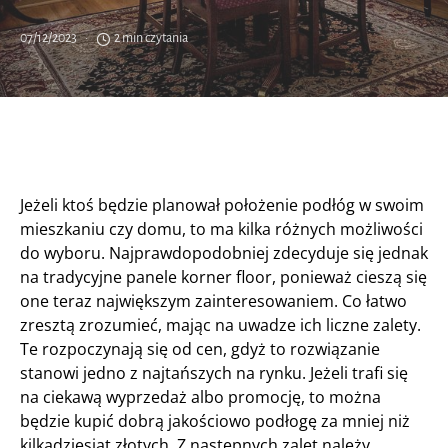
07/12/2023
2 min czytania
Jeżeli ktoś będzie planował położenie podłóg w swoim
mieszkaniu czy domu, to ma kilka różnych możliwości
do wyboru. Najprawdopodobniej zdecyduje się jednak
na tradycyjne panele korner floor, ponieważ cieszą się
one teraz największym zainteresowaniem. Co łatwo
zresztą zrozumieć, mając na uwadze ich liczne zalety.
Te rozpoczynają się od cen, gdyż to rozwiązanie
stanowi jedno z najtańszych na rynku. Jeżeli trafi się
na ciekawą wyprzedaż albo promocję, to można
będzie kupić dobrą jakościowo podłogę za mniej niż
kilkadziesiąt złotych. Z następnych zalet należy