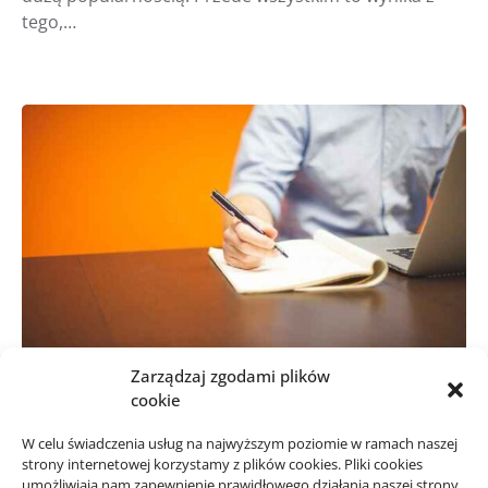
tego,…
Zarządzaj zgodami plików
cookie
BIZNES, FINANSE
B
W celu świadczenia usług na najwyższym poziomie w ramach naszej
Jak przygotować ofertę
strony internetowej korzystamy z plików cookies. Pliki cookies
umożliwiają nam zapewnienie prawidłowego działania naszej strony