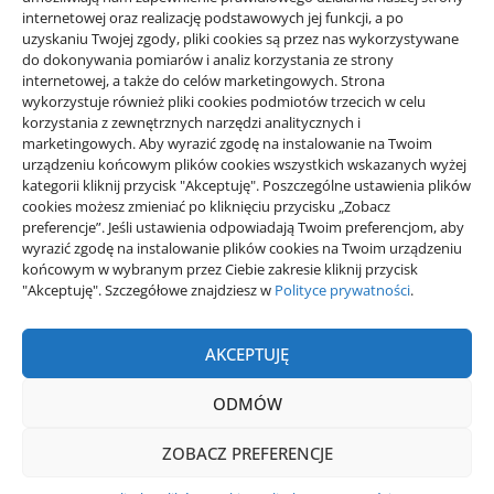
internetowej oraz realizację podstawowych jej funkcji, a po
handlową która konwertuje –
uzyskaniu Twojej zgody, pliki cookies są przez nas wykorzystywane
do dokonywania pomiarów i analiz korzystania ze strony
zwiększ skuteczność
internetowej, a także do celów marketingowych. Strona
wykorzystuje również pliki cookies podmiotów trzecich w celu
korzystania z zewnętrznych narzędzi analitycznych i
autor
Redakcja WD
05/02/2026
marketingowych. Aby wyrazić zgodę na instalowanie na Twoim
Skuteczna oferta handlowa stanowi nie tylko
urządzeniu końcowym plików cookies wszystkich wskazanych wyżej
kategorii kliknij przycisk "Akceptuję". Poszczególne ustawienia plików
wizytówkę firmy, ale także realne narzędzie konwersji
cookies możesz zmieniać po kliknięciu przycisku „Zobacz
nowych klientów oraz umacniania relacji…
preferencje”. Jeśli ustawienia odpowiadają Twoim preferencjom, aby
wyrazić zgodę na instalowanie plików cookies na Twoim urządzeniu
końcowym w wybranym przez Ciebie zakresie kliknij przycisk
"Akceptuję". Szczegółowe znajdziesz w
Polityce prywatności
.
AKCEPTUJĘ
ODMÓW
Wiadomości Dnia. Codziennie zaskakujemy czymś wyjątkowym.
ZOBACZ PREFERENCJE
Polityka Prywatności
Polityka plików cookies (EU)